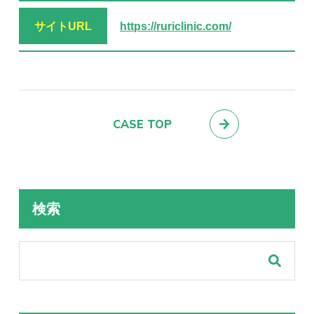
サイトURL
https://ruriclinic.com/
CASE TOP
検索