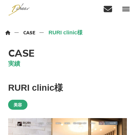
RURI clinic様
CASE
CASE
実績
RURI clinic様
美容