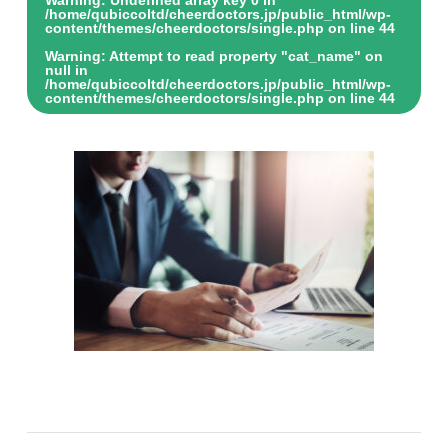
/home/qubiccoltd/cheerdoctors.jp/public_html/wp-
content/themes/cheerdoctors/single.php
on line
44
Warning
: Attempt to read property "cat_name" on
null in
/home/qubiccoltd/cheerdoctors.jp/public_html/wp-
content/themes/cheerdoctors/single.php
on line
44